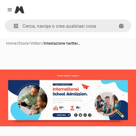
Magnific
Close menu
Cerca 
Home
/
Stock
/
Vettori
/
Intestazione twitter…