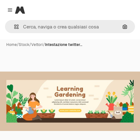
Magnific
Close menu
Cerca 
Home
/
Stock
/
Vettori
/
Intestazione twitter…