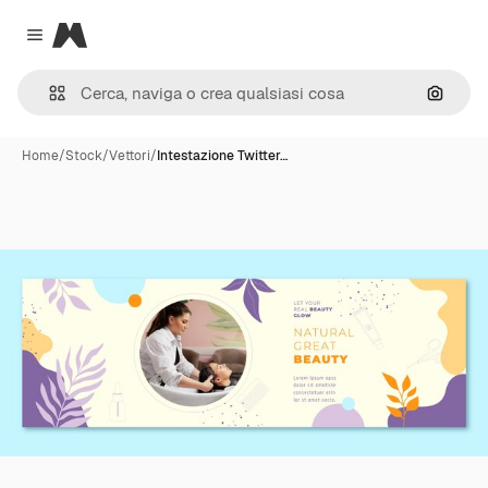
Magnific
Close menu
Cerca 
Home
/
Stock
/
Vettori
/
Intestazione Twitter…