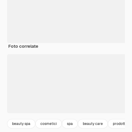
Foto correlate
beauty spa
cosmetici
spa
beauty care
prodotti