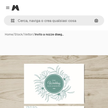
Magnific
Close menu
Cerca 
Home
/
Stock
/
Vettori
/
Invito a nozze diseg…