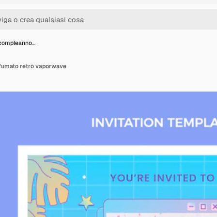
i compleanno…
sfumato retrò vaporwave