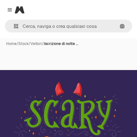
Magnific
Close menu
Cerca 
Home
/
Stock
/
Vettori
/
Iscrizione di notte …