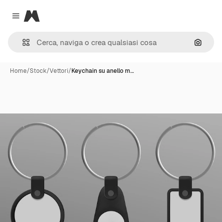
Magnific
Close menu
Cerca 
Home
/
Stock
/
Vettori
/
Keychain su anello m…