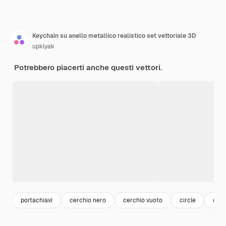
Keychain su anello metallico realistico set vettoriale 3D
upklyak
Potrebbero piacerti anche questi vettori.
portachiavi
cerchio nero
cerchio vuoto
circle
cerc