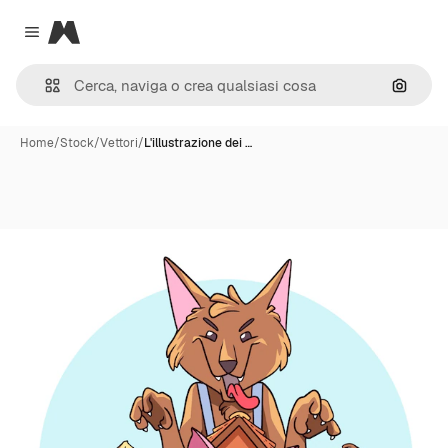
Magnific
Close menu
Cerca 
Home
/
Stock
/
Vettori
/
L'illustrazione dei …