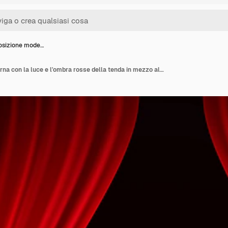
osizione mode…
La composizione moderna con la luce e l'ombra rosse della tenda in mezzo alle tende e al pavimento di legno vector l'illustrazione