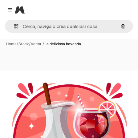
Magnific
Close menu
Cerca 
Home
/
Stock
/
Vettori
/
La deliziosa bevanda…