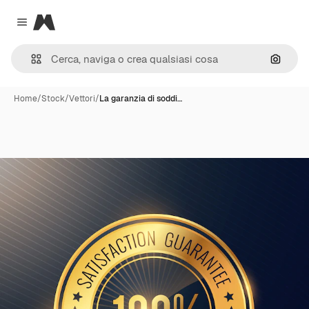
Magnific
Close menu
Cerca 
Home
/
Stock
/
Vettori
/
La garanzia di soddi…