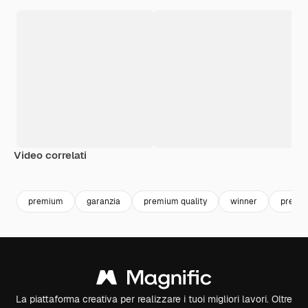
Video correlati
Premium
Premium
Premium
Premium
premium
garanzia
premium quality
winner
premio
La piattaforma creativa per realizzare i tuoi migliori lavori. Oltre