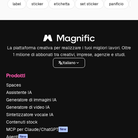
label
sticker
etichetta
set sticker
panificio
b
La piattaforma creativa per realizzare i tuoi migliori lavori. Oltre
1 milione di abbonati tra creativi, imprese, agenzie e studi.
Italiano
Prodotti
Spaces
Assistente IA
Generatore di immagini IA
Generatore di video IA
Sintetizzatore vocale IA
Contenuti stock
MCP per Claude/ChatGPT
New
Agenti
New