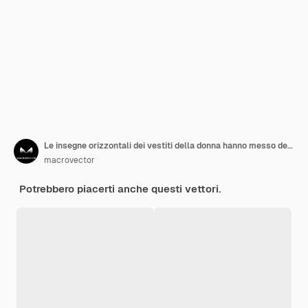
Le insegne orizzontali dei vestiti della donna hanno messo della raccolta negli stili convenzionali e casuali di modo
macrovector
Potrebbero piacerti anche questi vettori.