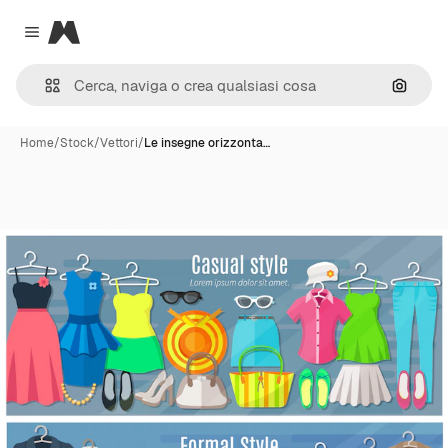
Magnific
Close menu
Cerca 
Home
/
Stock
/
Vettori
/
Le insegne orizzonta…