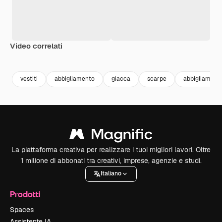
Video correlati
Premium
Premium
Generato dall'IA
Premium
Premium
vestiti
abbigliamento
giacca
scarpe
abbigliament
La piattaforma creativa per realizzare i tuoi migliori lavori. Oltre
1 milione di abbonati tra creativi, imprese, agenzie e studi.
Italiano
Prodotti
Spaces
Assistente IA