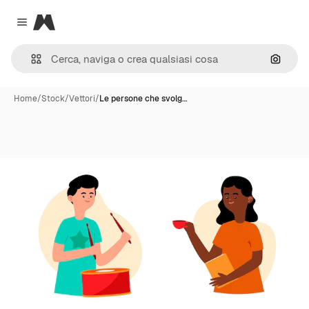
Magnific
Close menu
Cerca 
Home
/
Stock
/
Vettori
/
Le persone che svolg…