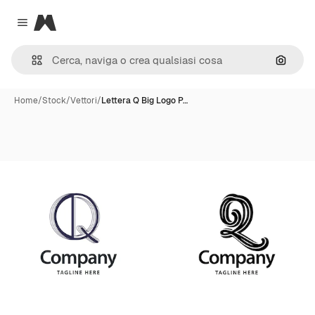
Magnific
Close menu
Cerca 
Home
/
Stock
/
Vettori
/
Lettera Q Big Logo P…