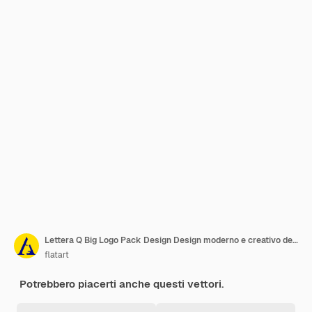
Lettera Q Big Logo Pack Design Design moderno e creativo dei loghi per il tuo business Illustrazione del nome del marchio vettoriale
flatart
Potrebbero piacerti anche questi vettori.