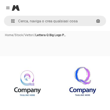
Magnific
Close menu
Cerca 
Home
/
Stock
/
Vettori
/
Lettera Q Big Logo P…