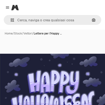
Magnific
Close menu
Cerca 
Home
/
Stock
/
Vettori
/
Lettere per l'Happy …