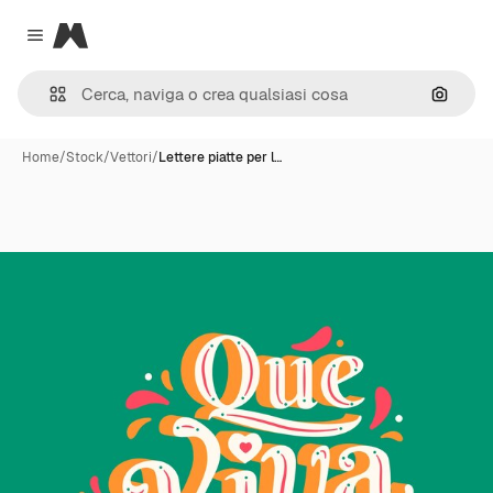
Magnific
Close menu
Cerca 
Home
/
Stock
/
Vettori
/
Lettere piatte per l…