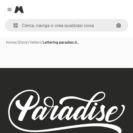
Magnific
Close menu
Cerca 
Home
/
Stock
/
Vettori
/
Lettering paradiso d…