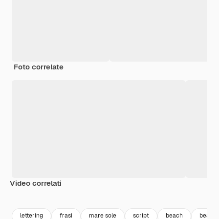
Foto correlate
Video correlati
Premium
Premium
Premium
Premium
lettering
frasi
mare sole
script
beach
beach 