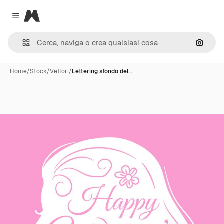
Magnific
Close menu
Cerca 
Home
/
Stock
/
Vettori
/
Lettering sfondo del…