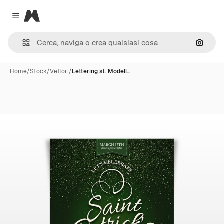
Magnific
Close menu
Cerca 
Home
/
Stock
/
Vettori
/
Lettering st. Modell…