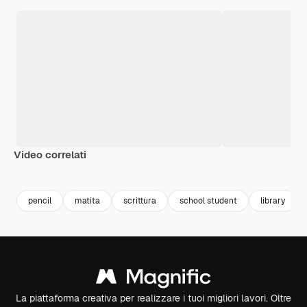
Video correlati
Premium
Premium
Premium
Premium
pencil
matita
scrittura
school student
library
La piattaforma creativa per realizzare i tuoi migliori lavori. Oltre