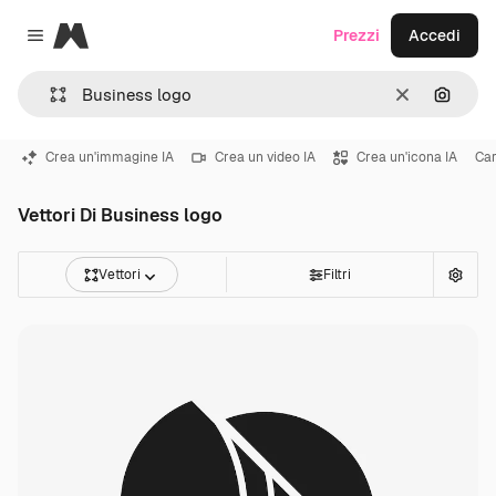
Magnific
Prezzi
Accedi
Close menu
Cancella
Cerca 
Crea un'immagine IA
Crea un video IA
Crea un'icona IA
Car
Vettori Di Business logo
Vettori
Filtri