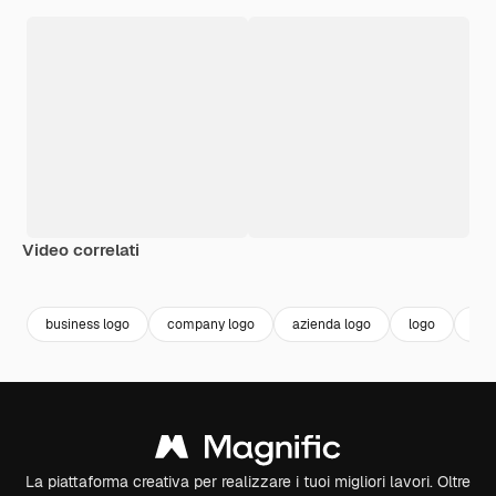
Video correlati
Premium
Premium
Premium
Premium
business logo
company logo
azienda logo
logo
cor
La piattaforma creativa per realizzare i tuoi migliori lavori. Oltre