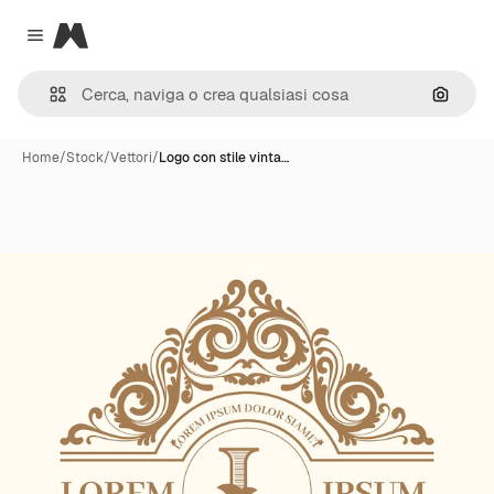
Magnific
Close menu
Cerca 
Home
/
Stock
/
Vettori
/
Logo con stile vinta…