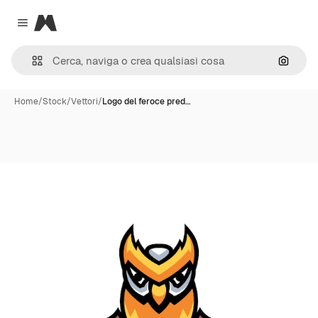
Magnific
Close menu
Cerca 
Home
/
Stock
/
Vettori
/
Logo del feroce pred…