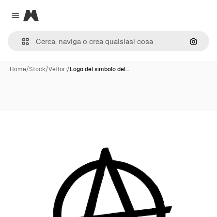
Magnific
Close menu
Cerca 
Home
/
Stock
/
Vettori
/
Logo del simbolo del…