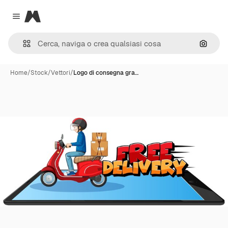
Magnific
Close menu
Cerca 
Home
/
Stock
/
Vettori
/
Logo di consegna gra…