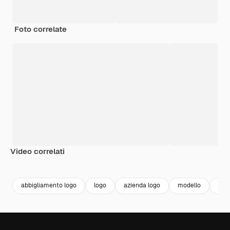
Foto correlate
Video correlati
Premium
Premium
Premium
Premium
abbigliamento logo
logo
azienda logo
modello
com