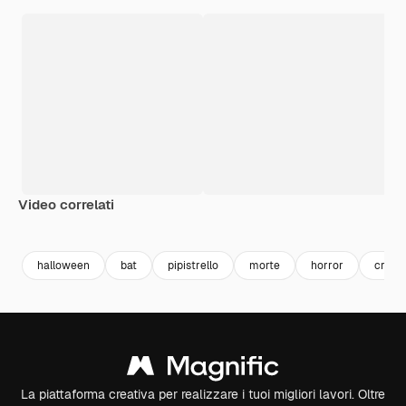
Video correlati
Premium
Premium
Premium
Premium
Generato da
halloween
bat
pipistrello
morte
horror
creep
La piattaforma creativa per realizzare i tuoi migliori lavori. Oltre