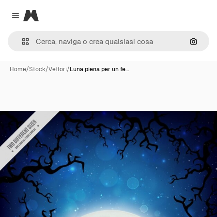
Magnific
Close menu
Cerca 
Home
/
Stock
/
Vettori
/
Luna piena per un fe…