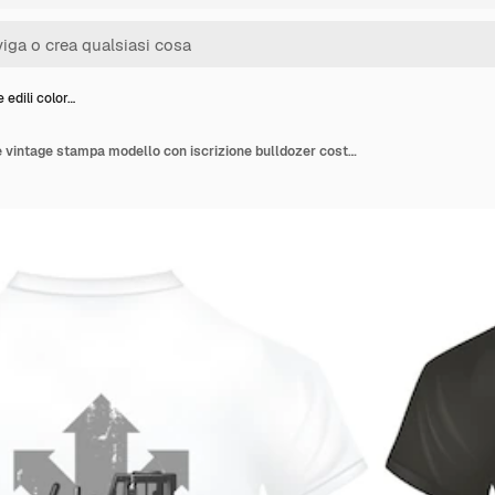
edili color…
Macchine edili colorate vintage stampa modello con iscrizione bulldozer costruzione camion su camicie bianche e nere isolate