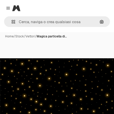
Magnific
Close menu
Cerca 
Home
/
Stock
/
Vettori
/
Magica particella di…