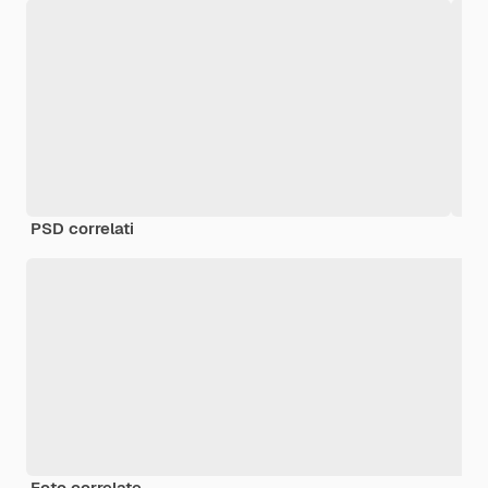
PSD correlati
Foto correlate