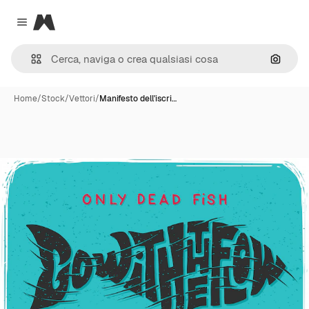
Magnific
Close menu
Cerca 
Home
/
Stock
/
Vettori
/
Manifesto dell'iscri…