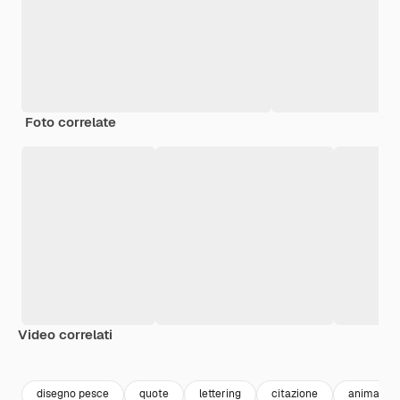
Foto correlate
Video correlati
Premium
Premium
Premium
Premium
disegno pesce
quote
lettering
citazione
animali