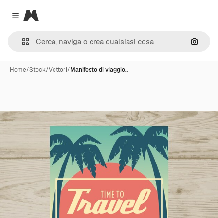
Magnific
Close menu
Cerca 
Home
/
Stock
/
Vettori
/
Manifesto di viaggio…