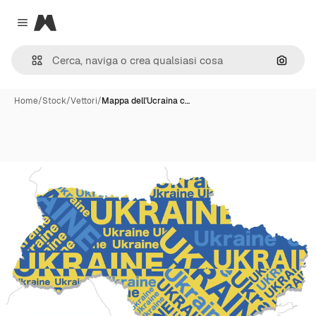
Magnific
Close menu
Cerca 
Home
/
Stock
/
Vettori
/
Mappa dell'Ucraina c…