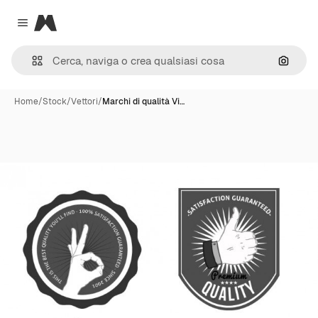
Magnific
Close menu
Cerca 
Home
/
Stock
/
Vettori
/
Marchi di qualità Vi…