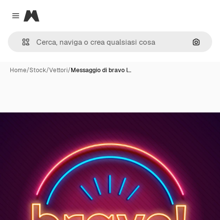
Magnific
Close menu
Cerca 
Home
/
Stock
/
Vettori
/
Messaggio di bravo l…