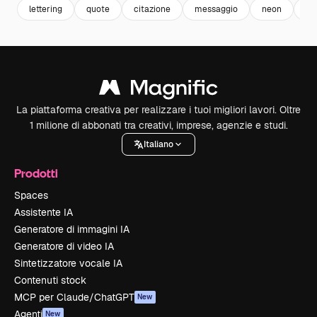
lettering
quote
citazione
messaggio
neon
el
La piattaforma creativa per realizzare i tuoi migliori lavori. Oltre
1 milione di abbonati tra creativi, imprese, agenzie e studi.
Italiano
Prodotti
Spaces
Assistente IA
Generatore di immagini IA
Generatore di video IA
Sintetizzatore vocale IA
Contenuti stock
MCP per Claude/ChatGPT
New
Agenti
New