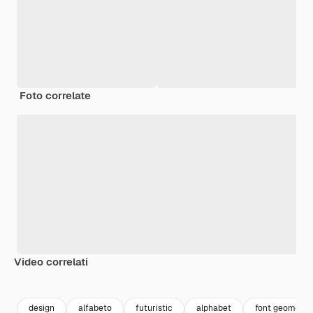
Foto correlate
Video correlati
Premium
Premium
Generato dall'IA
Premium
Premium
Generato da
design
alfabeto
futuristic
alphabet
font geometri