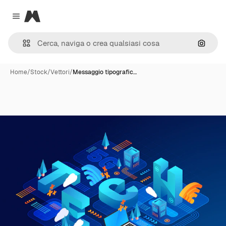
Magnific
Close menu
Cerca 
Home
/
Stock
/
Vettori
/
Messaggio tipografic…