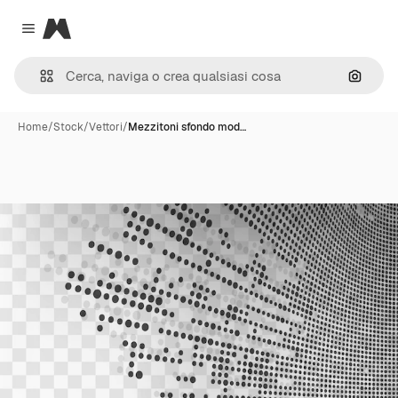
Magnific
Close menu
Cerca 
Home
/
Stock
/
Vettori
/
Mezzitoni sfondo mod…