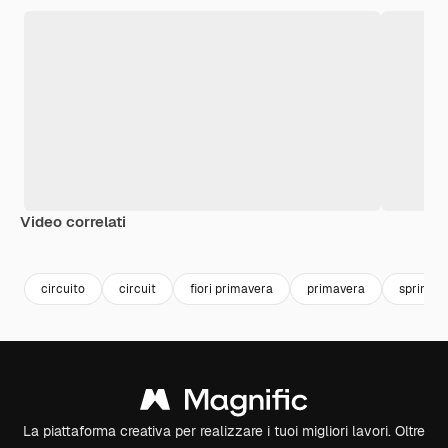
Video correlati
Premium
Premium
Generato dall'IA
Premium
Premium
circuito
circuit
fiori primavera
primavera
spring
La piattaforma creativa per realizzare i tuoi migliori lavori. Oltre