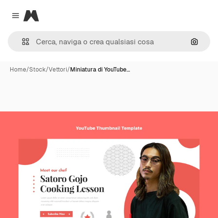
Magnific
Close menu
Cerca 
Home
/
Stock
/
Vettori
/
Miniatura di YouTube…