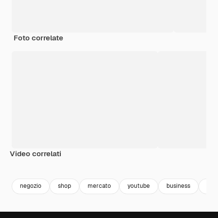
Foto correlate
Video correlati
Premium
Premium
negozio
shop
mercato
youtube
business
affa