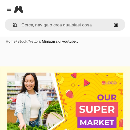
Magnific
Close menu
Cerca 
Home
/
Stock
/
Vettori
/
Miniatura di youtube…