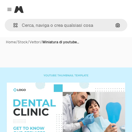
Magnific
Close menu
Cerca 
Home
/
Stock
/
Vettori
/
Miniatura di youtube…