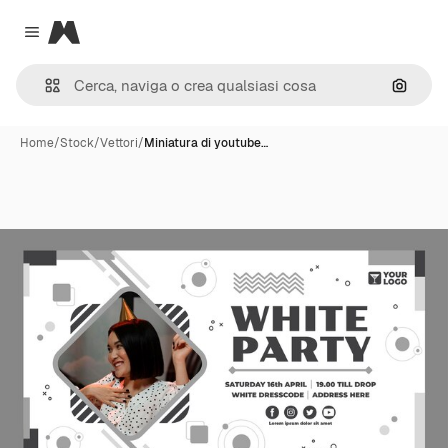
Magnific
Close menu
Cerca 
Home
/
Stock
/
Vettori
/
Miniatura di youtube…