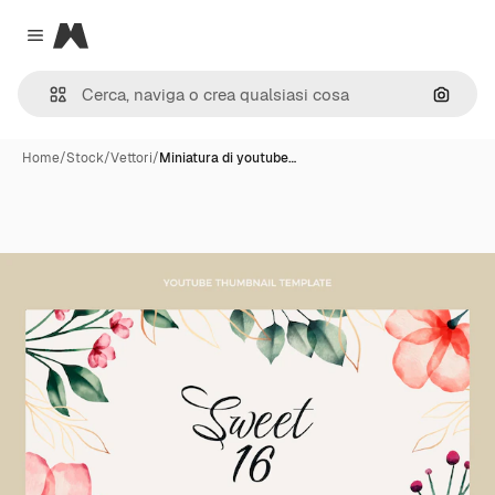
Magnific
Close menu
Cerca 
Home
/
Stock
/
Vettori
/
Miniatura di youtube…