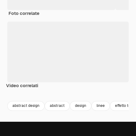
Foto correlate
Video correlati
Premium
Premium
Premium
Premium
abstract design
abstract
design
linee
effetto testo