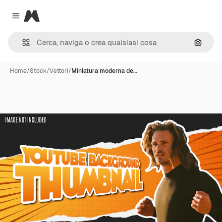
Magnific
Close menu
Cerca 
Home
/
Stock
/
Vettori
/
Miniatura moderna de…