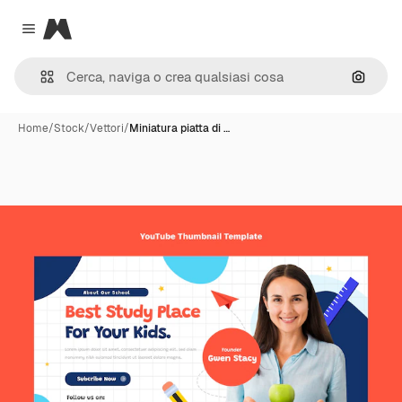
Magnific
Close menu
Cerca 
Home
/
Stock
/
Vettori
/
Miniatura piatta di …