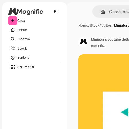
Crea
Home
/
Stock
/
Vettori
/
Miniatur
Home
Ricerca
Miniatura youtube dell
magnific
Stock
Esplora
Strumenti