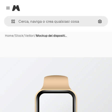
Magnific
Close menu
Cerca 
Home
/
Stock
/
Vettori
/
Mockup del dispositi…