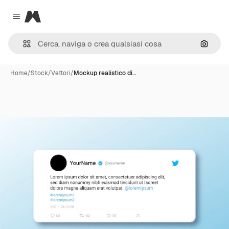
Magnific
Close menu
Cerca 
Home
/
Stock
/
Vettori
/
Mockup realistico di…