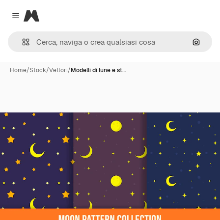
Magnific
Close menu
Cerca 
Home
/
Stock
/
Vettori
/
Modelli di lune e st…