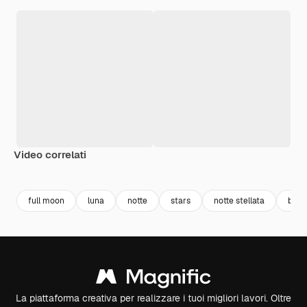
Video correlati
Premium
Premium
Premium
Premium
Generato da
full moon
luna
notte
stars
notte stellata
back
La piattaforma creativa per realizzare i tuoi migliori lavori. Oltre