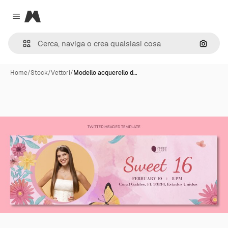
Magnific
Close menu
Cerca 
Home
/
Stock
/
Vettori
/
Modello acquerello d…